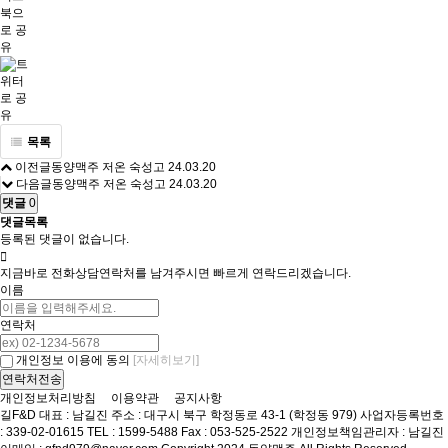
목록
이전글
동양맥주 저온 숙성고
24.03.20
다음글
동양맥주 저온 숙성고
24.03.20
댓글
0
댓글목록
등록된 댓글이 없습니다.
지금바로 전화상담
연락처를 남겨주시면 빠르게 연락드리겠습니다.
이름
연락처
[자세히보기]
개인정보 이용에 동의
개인정보처리방침
이용약관
공지사항
길F&D
대표 : 남길진
주소 : 대구시 북구 학정동로 43-1 (학정동 979)
사업자등록번호
: 339-02-01615
TEL : 1599-5488
Fax : 053-525-2522
개인정보책임관리자 : 남길진