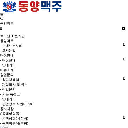
동양맥주
로그인
회원가입
동양맥주
- 브랜드스토리
- 오시는길
매장안내
- 매장안내
- 인테리어
메뉴소개
창업문의
- 창업경쟁력
- 개설절차 및 비용
- 창업문의
- 저온 숙성고
- 인테리어
- 창업정보 & 인테리어
공지사항
#동맥상회몰
- 동맥상회(네이버)
- 동맥떡볶이(쿠팡)