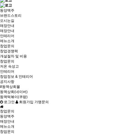
동양맥주
브랜드스토리
오시는길
매장안내
매장안내
인테리어
메뉴소개
창업문의
창업경쟁력
개설절차 및 비용
창업문의
저온 숙성고
인테리어
창업정보 & 인테리어
공지사항
#동맥상회몰
동맥상회(네이버)
동맥떡볶이(쿠팡)
로그인
회원가입
가맹문의
창업문의
동양맥주
매장안내
메뉴소개
창업문의