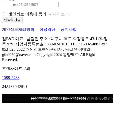
개인정보 이용에 동의
[자세히보기]
개인정보처리방침
이용약관
공지사항
길F&D
대표 : 남길진
주소 : 대구시 북구 학정동로 43-1 (학정
동 979)
사업자등록번호 : 339-02-01615
TEL : 1599-5488
Fax :
053-525-2522
개인정보책임관리자 : 남길진
이메일 :
gfnd979@naver.com
Copyright 2024 동양맥주 All Rights
Reserved.
프랜차이즈문의
1599-5488
24시간 언제나
창업문의
동양맥주 35호점 대구 안지랑점
동양맥주 39호점 마산 회원점
동양맥주 대구 안지랑점 외부
동양맥주 37호점 대구 학정점
마산 회원점 내부
마산 회원점 외부
대구 학정점 내부
대구 학정점 외부
동양맥주 36호점
동양맥주 38호
동양맥주 양
대구 서부
마산 오
마산 오
대구 안