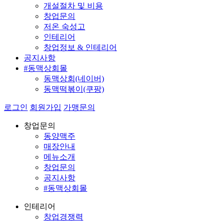
개설절차 및 비용
창업문의
저온 숙성고
인테리어
창업정보 & 인테리어
공지사항
#동맥상회몰
동맥상회(네이버)
동맥떡볶이(쿠팡)
로그인
회원가입
가맹문의
창업문의
동양맥주
매장안내
메뉴소개
창업문의
공지사항
#동맥상회몰
인테리어
창업경쟁력